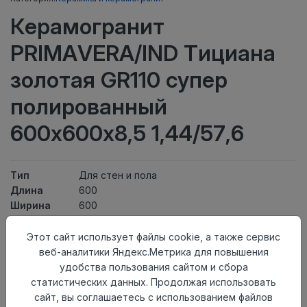
Керамогранит
PRIMAVERA/IND Тициана
золотая GR110 супер
полированный
600х600х8,5 1,44/57,6
Тип
Для стен и пола
Длина
600
Ширина
600
Актуальность
Выведен из ассортимента
Товарная
Этот сайт использует файлы cookie, а также сервис
Керамогранит
группа
веб-аналитики Яндекс.Метрика для повышения
Толщина
8,5
удобства пользования сайтом и сбора
Поверхность
супер полированный
статистических данных. Продолжая использовать
Страна
сайт, вы соглашаетесь с использованием файлов
Индия