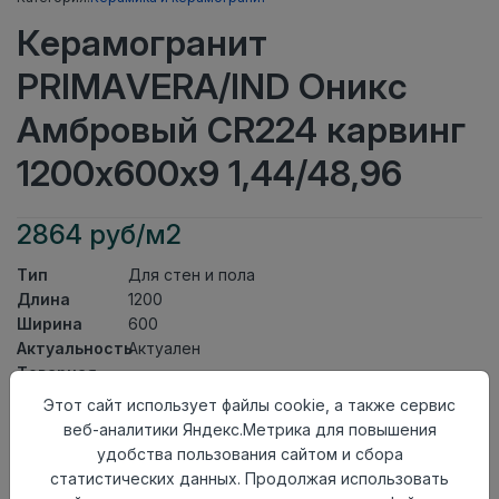
Керамогранит
PRIMAVERA/IND Оникс
Амбровый CR224 карвинг
1200х600х9 1,44/48,96
2864 руб/м2
Тип
Для стен и пола
Длина
1200
Ширина
600
Актуальность
Актуален
Товарная
Керамогранит
группа
Этот сайт использует файлы cookie, а также сервис
Толщина
9
веб-аналитики Яндекс.Метрика для повышения
Поверхность
карвинг
удобства пользования сайтом и сбора
Страна
статистических данных. Продолжая использовать
Индия
происхождения