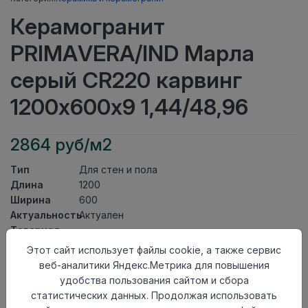
Керамогранит
PRIMAVERA/IND Марла
серый CR220 карвинг
1200х600х9 1,44/48,96
2864 руб/м2
Тип
Для стен и пола
Длина
1200
Ширина
600
Актуальность
Актуален
Товарная
Керамогранит
группа
Этот сайт использует файлы cookie, а также сервис
Толщина
9
веб-аналитики Яндекс.Метрика для повышения
Поверхность
карвинг
удобства пользования сайтом и сбора
Страна
статистических данных. Продолжая использовать
Индия
происхождения