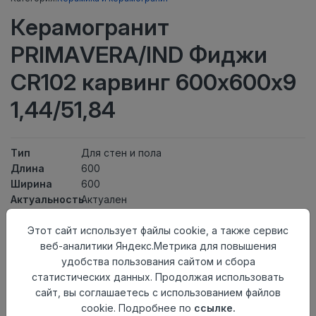
Керамогранит
PRIMAVERA/IND Фиджи
CR102 карвинг 600х600х9
1,44/51,84
Тип
Для стен и пола
Длина
600
Ширина
600
Актуальность
Актуален
Товарная
Керамогранит
Этот сайт использует файлы cookie, а также сервис
группа
веб-аналитики Яндекс.Метрика для повышения
Толщина
9
удобства пользования сайтом и сбора
Поверхность
карвинг
статистических данных. Продолжая использовать
Страна
Индия
сайт, вы соглашаетесь с использованием файлов
происхождения
cookie. Подробнее по
ссылке.
Номер
К5