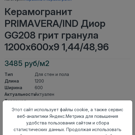
Керамогранит
PRIMAVERA/IND Диор
GG208 грит гранула
1200х600х9 1,44/48,96
3485 руб/м2
Тип
Для стен и пола
Длина
1200
Ширина
600
Актуальность
Актуален
Товарная
Керамогранит
группа
Этот сайт использует файлы cookie, а также сервис
Толщина
9
веб-аналитики Яндекс.Метрика для повышения
Поверхность
грит гранула
удобства пользования сайтом и сбора
Страна
статистических данных. Продолжая использовать
Индия
происхождения