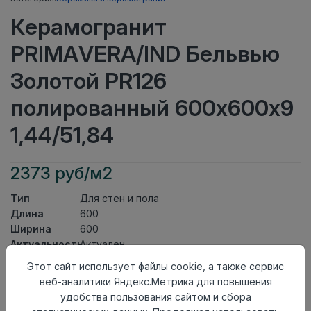
Керамогранит
PRIMAVERA/IND Бельвью
Золотой PR126
полированный 600х600х9
1,44/51,84
2373 руб/м2
Тип
Для стен и пола
Длина
600
Ширина
600
Актуальность
Актуален
Товарная
Этот сайт использует файлы cookie, а также сервис
Керамогранит
группа
веб-аналитики Яндекс.Метрика для повышения
Толщина
9
удобства пользования сайтом и сбора
Поверхность
полированный