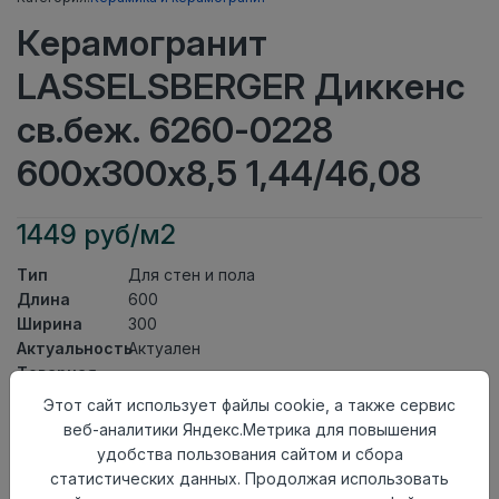
Керамогранит
LASSELSBERGER Диккенс
св.беж. 6260-0228
600х300х8,5 1,44/46,08
1449 руб/м2
Тип
Для стен и пола
Длина
600
Ширина
300
Актуальность
Актуален
Товарная
Керамогранит
группа
Этот сайт использует файлы cookie, а также сервис
Толщина
8,5
веб-аналитики Яндекс.Метрика для повышения
Поверхность
матовая
удобства пользования сайтом и сбора
Страна
статистических данных. Продолжая использовать
Россия
происхождения