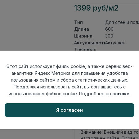
1399 руб/м2
Тип
Для стен и пол
Длина
600
Ширина
300
Актуальность
Актуален
Товарная
Керамогранит
группа
Толщина
8,5
Этот сайт использует файлы cookie, а также сервис веб-
Поверхность
матовая
аналитики Яндекс.Метрика для повышения удобства
Страна
пользования сайтом и сбора статистических данных.
Россия
происхождения
Продолжая использовать сайт, вы соглашаетесь с
Номер
использованием файлов cookie. Подробнее по
ссылке.
Лесенка 30*60
комплекта
Я согласен
Осталось
75 упак
Внимание! Внешний вид т
настоящем сайте. Провер