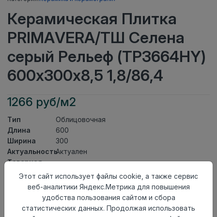
Керамическая Плитка
PRIMAVERA/ТШ Селена
серый Рельеф (ТР3664НY)
600х300х8,5 1,8/86,4
1266 руб/м2
Тип
Облицовочная
Длина
600
Ширина
300
Актуальность
Актуален
Товарная
Керамическая Плитка
группа
Этот сайт использует файлы cookie, а также сервис
Толщина
8,5
веб-аналитики Яндекс.Метрика для повышения
Поверхность
глянцевая
удобства пользования сайтом и сбора
Страна
статистических данных. Продолжая использовать
Киргизия
происхождения