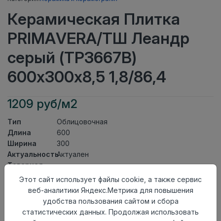
Керамическая Плитка
PRIMAVERA/ТШ Леандр
серый (ТР3667В)
600х300х8,5 1,8/86,4
1209 руб/м2
Тип
Облицовочная
Длина
600
Ширина
300
Актуальность
Актуален
Товарная
Керамическая Плитка
группа
Этот сайт использует файлы cookie, а также сервис
Толщина
8,5
веб-аналитики Яндекс.Метрика для повышения
Поверхность
глянцевая
удобства пользования сайтом и сбора
Страна
статистических данных. Продолжая использовать
Киргизия
происхождения