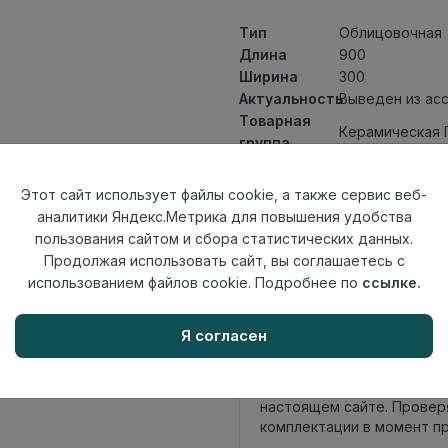
Тип
Облицовочная
Длина
900
Ширина
300
Актуальность
Выведен из ас
Товарная
Керамическая 
группа
Толщина
9,8
Поверхность
матовая
Этот сайт использует файлы cookie, а также сервис веб-
Страна
аналитики Яндекс.Метрика для повышения удобства
Индия
происхождения
пользования сайтом и сбора статистических данных.
Номер
Продолжая использовать сайт, вы соглашаетесь с
Книга с коллек
комплекта
использованием файлов cookie. Подробнее по
ссылке.
Осталось
83 упак
Я согласен
Внимание! Внешний вид т
настоящем сайте. Провер
комплектации в момент п