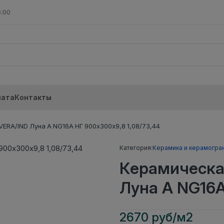
6:00
лата
Контакты
ERA/IND Луна А NG16A НГ 900х300х9,8 1,08/73,44
Категория:
Керамика и керамогра
Керамическа
Луна А NG16A
2670 руб/м2