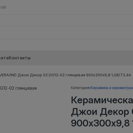
6:00
лата
Контакты
ERA/IND Джои Декор 02 DG12-02 глянцевая 900х300х9,8 1,08/73,44
Категория:
Керамика и керамогра
Керамическа
Джои Декор 
900х300х9,8 