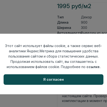
1995 руб/м2
Тип
Декор
Длина
900
Ширина
300
Актуальность
Выведен из ас
Товарная
Керамическая 
группа
Этот сайт использует файлы cookie, а также сервис веб-
Толщина
9,8
аналитики Яндекс.Метрика для повышения удобства
Поверхность
глянцевая
пользования сайтом и сбора статистических данных.
Страна
Продолжая использовать сайт, вы соглашаетесь с
Индия
происхождения
использованием файлов cookie. Подробнее по
ссылке.
Осталось
25 упак
Я согласен
Внимание! Внешний вид т
настоящем сайте. Провер
комплектации в момент п