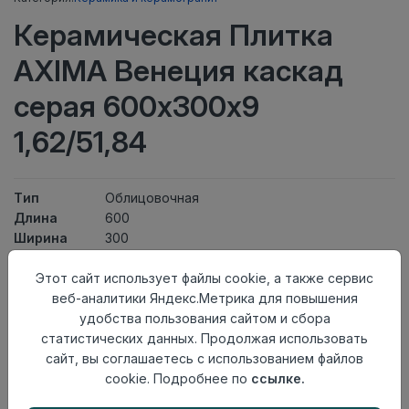
Керамическая Плитка
AXIMA Венеция каскад
серая 600х300х9
1,62/51,84
Тип
Облицовочная
Длина
600
Ширина
300
Актуальность
Выведен из ассортимента
Этот сайт использует файлы cookie, а также сервис
Товарная
Керамическая Плитка
веб-аналитики Яндекс.Метрика для повышения
группа
удобства пользования сайтом и сбора
Толщина
9
статистических данных. Продолжая использовать
Поверхность
глянцевая
сайт, вы соглашаетесь с использованием файлов
Страна
Россия
cookie. Подробнее по
ссылке.
происхождения