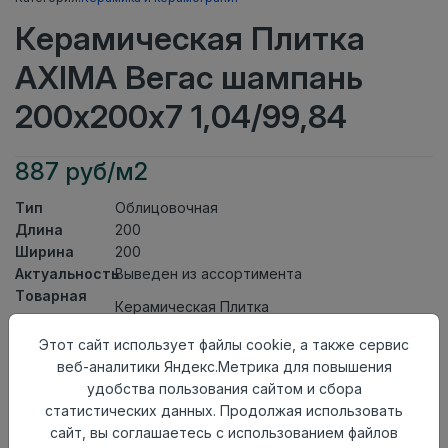
Керамическая Плитка
AXIMA Вегас шампань
200х200х7 1,04/99,84
887 руб/м2
Тип
Облицовочная
Длина
200
Ширина
200
Актуальность
Выведен из ассортимента
Товарная
Керамическая Плитка
группа
Толщина
7
Этот сайт использует файлы cookie, а также сервис
Поверхность
матовая
веб-аналитики Яндекс.Метрика для повышения
Страна
удобства пользования сайтом и сбора
Россия
происхождения
статистических данных. Продолжая использовать
Номер
сайт, вы соглашаетесь с использованием файлов
Книга с коллекциями