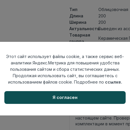
Тип
Облицовочная
Длина
200
Ширина
200
Актуальность
Выведен из ас
Товарная
Керамическая 
группа
Толщина
7
Поверхность
матовая
Этот сайт использует файлы cookie, а также сервис веб-
Страна
аналитики Яндекс.Метрика для повышения удобства
Россия
происхождения
пользования сайтом и сбора статистических данных.
Номер
Продолжая использовать сайт, вы соглашаетесь с
Книга с коллек
комплекта
использованием файлов cookie. Подробнее по
ссылке.
Осталось
44 упак
Я согласен
Внимание! Внешний вид т
настоящем сайте. Провер
комплектации в момент п