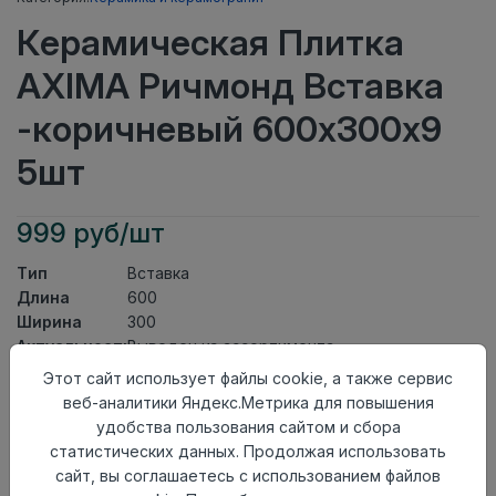
Керамическая Плитка
AXIMA Ричмонд Вставка
-коричневый 600х300х9
5шт
999 руб/шт
Тип
Вставка
Длина
600
Ширина
300
Актуальность
Выведен из ассортимента
Товарная
Этот сайт использует файлы cookie, а также сервис
Керамическая Плитка
группа
веб-аналитики Яндекс.Метрика для повышения
Толщина
9
удобства пользования сайтом и сбора
Поверхность
глянцевая
статистических данных. Продолжая использовать
Страна
сайт, вы соглашаетесь с использованием файлов
Россия
происхождения