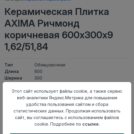
Керамическая Плитка
AXIMA Ричмонд
коричневая 600х300х9
1,62/51,84
Тип
Облицовочная
Длина
600
Ширина
300
Актуальность
Выведен из ассортимента
Этот сайт использует файлы cookie, а также сервис
Товарная
Керамическая Плитка
веб-аналитики Яндекс.Метрика для повышения
группа
удобства пользования сайтом и сбора
Толщина
9
статистических данных. Продолжая использовать
Поверхность
глянцевая
сайт, вы соглашаетесь с использованием файлов
Страна
Россия
cookie. Подробнее по
ссылке.
происхождения