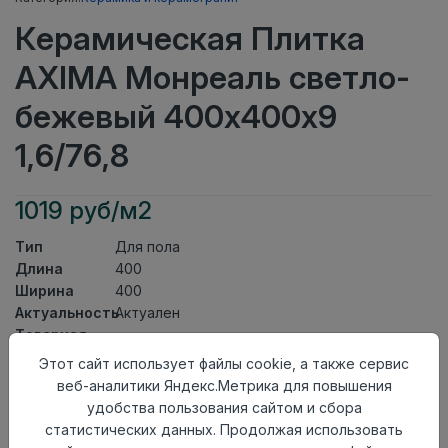
Керамическая Плитка
AXIMA Монреаль светло-
бежевый 400х400х9
1,6/76,8
1019 руб/м2
Тип
Для пола
Длина
400
Ширина
400
Актуальность
Актуален
Товарная
Керамическая Плитка
группа
Этот сайт использует файлы cookie, а также сервис
Толщина
9
веб-аналитики Яндекс.Метрика для повышения
Поверхность
матовая
удобства пользования сайтом и сбора
Страна
статистических данных. Продолжая использовать
Россия
происхождения