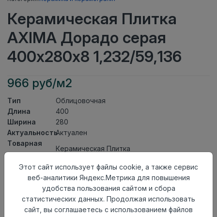
Керамическая Плитка
AXIMA Дорадо серая
400х280х8 1,232/59,136
966 руб/м2
Тип
Облицовочная
Длина
400
Ширина
280
Актуальность
Актуален
Товарная
Керамическая Плитка
группа
Толщина
8
Этот сайт использует файлы cookie, а также сервис
Поверхность
матовая
веб-аналитики Яндекс.Метрика для повышения
Страна
удобства пользования сайтом и сбора
Россия
происхождения
статистических данных. Продолжая использовать
Номер
сайт, вы соглашаетесь с использованием файлов
Книга с коллекциями