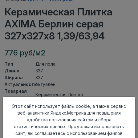
Керамическая Плитка
AXIMA Берлин серая
327х327х8 1,39/63,94
776 руб/м2
Тип
Для пола
Длина
327
Ширина
327
Актуальность
Актуален
Товарная
Керамическая Плитка
группа
Толщина
8
Этот сайт использует файлы cookie, а также сервис
Поверхность
матовая
веб-аналитики Яндекс.Метрика для повышения
Страна
удобства пользования сайтом и сбора
Россия
происхождения
статистических данных. Продолжая использовать
Номер
сайт, вы соглашаетесь с использованием файлов
Неколлекционные полы